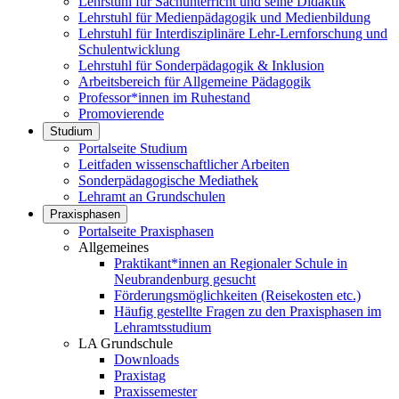
Lehrstuhl für Sachunterricht und seine Didaktik
Lehrstuhl für Medienpädagogik und Medienbildung
Lehrstuhl für Interdisziplinäre Lehr-Lernforschung und
Schulentwicklung
Lehrstuhl für Sonderpädagogik & Inklusion
Arbeitsbereich für Allgemeine Pädagogik
Professor*innen im Ruhestand
Promovierende
Studium
Portalseite Studium
Leitfaden wissenschaftlicher Arbeiten
Sonderpädagogische Mediathek
Lehramt an Grundschulen
Praxisphasen
Portalseite Praxisphasen
Allgemeines
Praktikant*innen an Regionaler Schule in
Neubrandenburg gesucht
Förderungsmöglichkeiten (Reisekosten etc.)
Häufig gestellte Fragen zu den Praxisphasen im
Lehramtsstudium
LA Grundschule
Downloads
Praxistag
Praxissemester