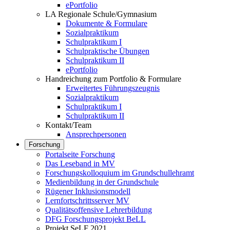
ePortfolio
LA Regionale Schule/Gymnasium
Dokumente & Formulare
Sozialpraktikum
Schulpraktikum I
Schulpraktische Übungen
Schulpraktikum II
ePortfolio
Handreichung zum Portfolio & Formulare
Erweitertes Führungszeugnis
Sozialpraktikum
Schulpraktikum I
Schulpraktikum II
Kontakt/Team
Ansprechpersonen
Forschung
Portalseite Forschung
Das Leseband in MV
Forschungskolloquium im Grundschullehramt
Medienbildung in der Grundschule
Rügener Inklusionsmodell
Lernfortschrittsserver MV
Qualitätsoffensive Lehrerbildung
DFG Forschungsprojekt BeLL
Projekt SeLF 2021