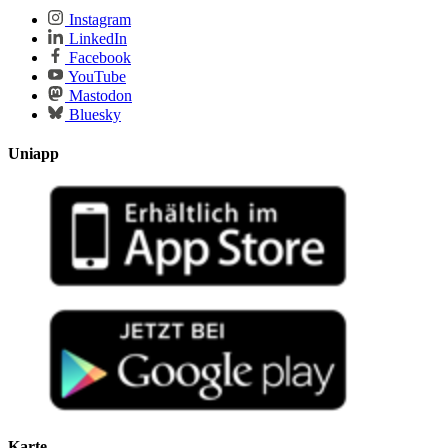
Instagram
LinkedIn
Facebook
YouTube
Mastodon
Bluesky
Uniapp
Karte