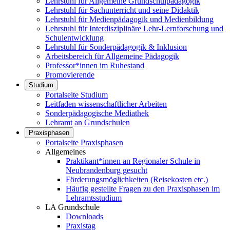
Lehrstuhl für Allgemeine Grundschulpädagogik
Lehrstuhl für Sachunterricht und seine Didaktik
Lehrstuhl für Medienpädagogik und Medienbildung
Lehrstuhl für Interdisziplinäre Lehr-Lernforschung und
Schulentwicklung
Lehrstuhl für Sonderpädagogik & Inklusion
Arbeitsbereich für Allgemeine Pädagogik
Professor*innen im Ruhestand
Promovierende
Studium
Portalseite Studium
Leitfaden wissenschaftlicher Arbeiten
Sonderpädagogische Mediathek
Lehramt an Grundschulen
Praxisphasen
Portalseite Praxisphasen
Allgemeines
Praktikant*innen an Regionaler Schule in
Neubrandenburg gesucht
Förderungsmöglichkeiten (Reisekosten etc.)
Häufig gestellte Fragen zu den Praxisphasen im
Lehramtsstudium
LA Grundschule
Downloads
Praxistag