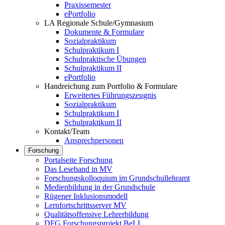
Praxissemester
ePortfolio
LA Regionale Schule/Gymnasium
Dokumente & Formulare
Sozialpraktikum
Schulpraktikum I
Schulpraktische Übungen
Schulpraktikum II
ePortfolio
Handreichung zum Portfolio & Formulare
Erweitertes Führungszeugnis
Sozialpraktikum
Schulpraktikum I
Schulpraktikum II
Kontakt/Team
Ansprechpersonen
Forschung
Portalseite Forschung
Das Leseband in MV
Forschungskolloquium im Grundschullehramt
Medienbildung in der Grundschule
Rügener Inklusionsmodell
Lernfortschrittsserver MV
Qualitätsoffensive Lehrerbildung
DFG Forschungsprojekt BeLL