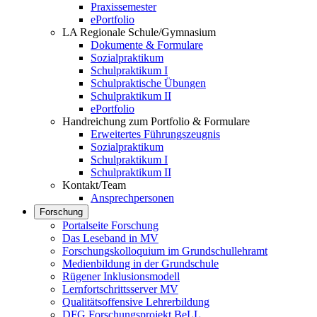
Praxissemester
ePortfolio
LA Regionale Schule/Gymnasium
Dokumente & Formulare
Sozialpraktikum
Schulpraktikum I
Schulpraktische Übungen
Schulpraktikum II
ePortfolio
Handreichung zum Portfolio & Formulare
Erweitertes Führungszeugnis
Sozialpraktikum
Schulpraktikum I
Schulpraktikum II
Kontakt/Team
Ansprechpersonen
Forschung
Portalseite Forschung
Das Leseband in MV
Forschungskolloquium im Grundschullehramt
Medienbildung in der Grundschule
Rügener Inklusionsmodell
Lernfortschrittsserver MV
Qualitätsoffensive Lehrerbildung
DFG Forschungsprojekt BeLL