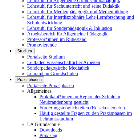
Lehrstuhl für Allgemeine Grundschulpädagogik
Lehrstuhl für Sachunterricht und seine Didaktik
Lehrstuhl für Medienpädagogik und Medienbildung
Lehrstuhl für Interdisziplinäre Lehr-Lernforschung und
Schulentwicklung
Lehrstuhl für Sonderpädagogik & Inklusion
Arbeitsbereich für Allgemeine Pädagogik
Professor*innen im Ruhestand
Promovierende
Studium
Portalseite Studium
Leitfaden wissenschaftlicher Arbeiten
Sonderpädagogische Mediathek
Lehramt an Grundschulen
Praxisphasen
Portalseite Praxisphasen
Allgemeines
Praktikant*innen an Regionaler Schule in
Neubrandenburg gesucht
Förderungsmöglichkeiten (Reisekosten etc.)
Häufig gestellte Fragen zu den Praxisphasen im
Lehramtsstudium
LA Grundschule
Downloads
Praxistag