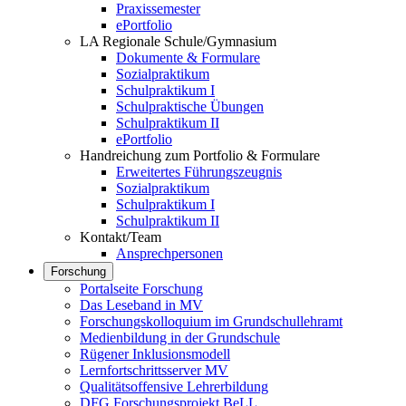
Praxissemester
ePortfolio
LA Regionale Schule/Gymnasium
Dokumente & Formulare
Sozialpraktikum
Schulpraktikum I
Schulpraktische Übungen
Schulpraktikum II
ePortfolio
Handreichung zum Portfolio & Formulare
Erweitertes Führungszeugnis
Sozialpraktikum
Schulpraktikum I
Schulpraktikum II
Kontakt/Team
Ansprechpersonen
Forschung
Portalseite Forschung
Das Leseband in MV
Forschungskolloquium im Grundschullehramt
Medienbildung in der Grundschule
Rügener Inklusionsmodell
Lernfortschrittsserver MV
Qualitätsoffensive Lehrerbildung
DFG Forschungsprojekt BeLL