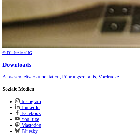
© Till Junker/UG
Downloads
Anwesenheitsdokumentation, Führungszeugnis, Vordrucke
Soziale Medien
Instagram
LinkedIn
Facebook
YouTube
Mastodon
Bluesky