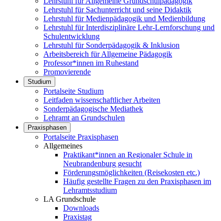
Lehrstuhl für Allgemeine Grundschulpädagogik
Lehrstuhl für Sachunterricht und seine Didaktik
Lehrstuhl für Medienpädagogik und Medienbildung
Lehrstuhl für Interdisziplinäre Lehr-Lernforschung und
Schulentwicklung
Lehrstuhl für Sonderpädagogik & Inklusion
Arbeitsbereich für Allgemeine Pädagogik
Professor*innen im Ruhestand
Promovierende
Studium
Portalseite Studium
Leitfaden wissenschaftlicher Arbeiten
Sonderpädagogische Mediathek
Lehramt an Grundschulen
Praxisphasen
Portalseite Praxisphasen
Allgemeines
Praktikant*innen an Regionaler Schule in
Neubrandenburg gesucht
Förderungsmöglichkeiten (Reisekosten etc.)
Häufig gestellte Fragen zu den Praxisphasen im
Lehramtsstudium
LA Grundschule
Downloads
Praxistag