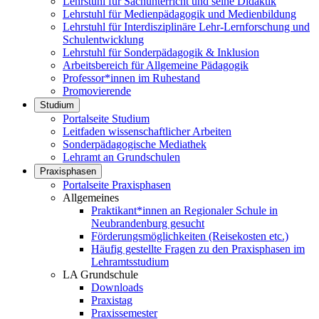
Lehrstuhl für Sachunterricht und seine Didaktik
Lehrstuhl für Medienpädagogik und Medienbildung
Lehrstuhl für Interdisziplinäre Lehr-Lernforschung und
Schulentwicklung
Lehrstuhl für Sonderpädagogik & Inklusion
Arbeitsbereich für Allgemeine Pädagogik
Professor*innen im Ruhestand
Promovierende
Studium
Portalseite Studium
Leitfaden wissenschaftlicher Arbeiten
Sonderpädagogische Mediathek
Lehramt an Grundschulen
Praxisphasen
Portalseite Praxisphasen
Allgemeines
Praktikant*innen an Regionaler Schule in
Neubrandenburg gesucht
Förderungsmöglichkeiten (Reisekosten etc.)
Häufig gestellte Fragen zu den Praxisphasen im
Lehramtsstudium
LA Grundschule
Downloads
Praxistag
Praxissemester