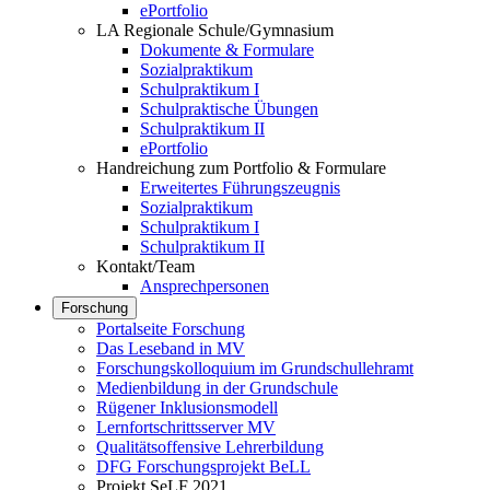
ePortfolio
LA Regionale Schule/Gymnasium
Dokumente & Formulare
Sozialpraktikum
Schulpraktikum I
Schulpraktische Übungen
Schulpraktikum II
ePortfolio
Handreichung zum Portfolio & Formulare
Erweitertes Führungszeugnis
Sozialpraktikum
Schulpraktikum I
Schulpraktikum II
Kontakt/Team
Ansprechpersonen
Forschung
Portalseite Forschung
Das Leseband in MV
Forschungskolloquium im Grundschullehramt
Medienbildung in der Grundschule
Rügener Inklusionsmodell
Lernfortschrittsserver MV
Qualitätsoffensive Lehrerbildung
DFG Forschungsprojekt BeLL
Projekt SeLF 2021