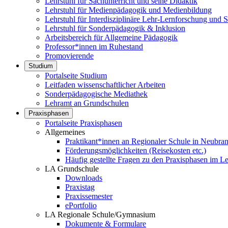
Lehrstuhl für Sachunterricht und seine Didaktik
Lehrstuhl für Medienpädagogik und Medienbildung
Lehrstuhl für Interdisziplinäre Lehr-Lernforschung und
Lehrstuhl für Sonderpädagogik & Inklusion
Arbeitsbereich für Allgemeine Pädagogik
Professor*innen im Ruhestand
Promovierende
Studium
Portalseite Studium
Leitfaden wissenschaftlicher Arbeiten
Sonderpädagogische Mediathek
Lehramt an Grundschulen
Praxisphasen
Portalseite Praxisphasen
Allgemeines
Praktikant*innen an Regionaler Schule in Neubra
Förderungsmöglichkeiten (Reisekosten etc.)
Häufig gestellte Fragen zu den Praxisphasen im L
LA Grundschule
Downloads
Praxistag
Praxissemester
ePortfolio
LA Regionale Schule/Gymnasium
Dokumente & Formulare