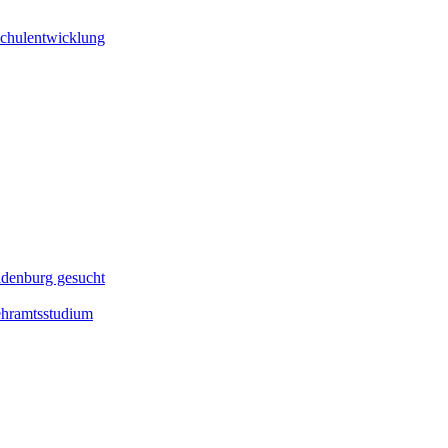
 Schulentwicklung
ndenburg gesucht
ehramtsstudium