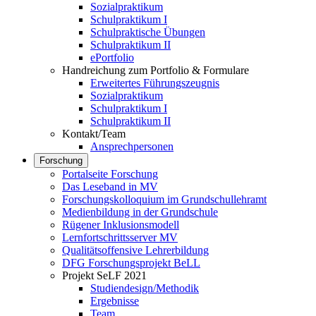
Sozialpraktikum
Schulpraktikum I
Schulpraktische Übungen
Schulpraktikum II
ePortfolio
Handreichung zum Portfolio & Formulare
Erweitertes Führungszeugnis
Sozialpraktikum
Schulpraktikum I
Schulpraktikum II
Kontakt/Team
Ansprechpersonen
Forschung
Portalseite Forschung
Das Leseband in MV
Forschungskolloquium im Grundschullehramt
Medienbildung in der Grundschule
Rügener Inklusionsmodell
Lernfortschrittsserver MV
Qualitätsoffensive Lehrerbildung
DFG Forschungsprojekt BeLL
Projekt SeLF 2021
Studiendesign/Methodik
Ergebnisse
Team