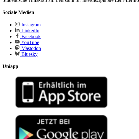
Studentische Hilfskraft am Lehrstuhl für Interdisziplinäre Lehr-Ler
Soziale Medien
Instagram
LinkedIn
Facebook
YouTube
Mastodon
Bluesky
Uniapp