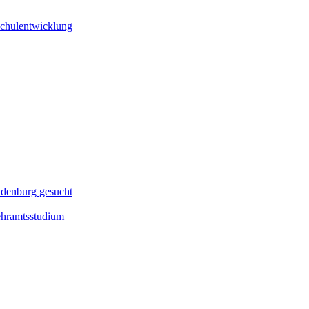
 Schulentwicklung
ndenburg gesucht
ehramtsstudium