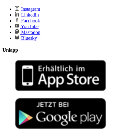
Instagram
LinkedIn
Facebook
YouTube
Mastodon
Bluesky
Uniapp