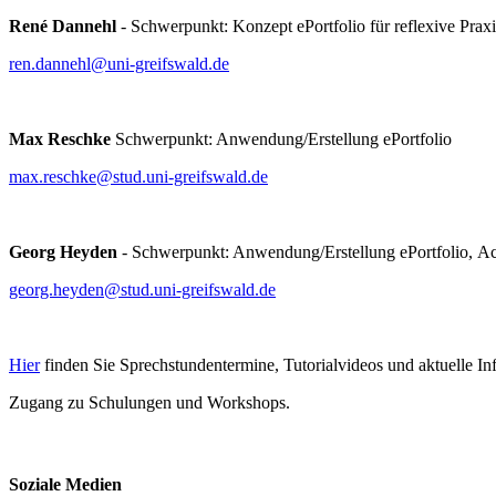
René Dannehl
- Schwerpunkt: Konzept ePortfolio für reflexive Pra
ren.dannehl
@uni-greifswald
.de
Max Reschke
Schwerpunkt: Anwendung/Erstellung ePortfolio
max.reschke
@stud.uni-greifswald
.de
Georg Heyden
- Schwerpunkt: Anwendung/Erstellung ePortfolio, A
georg.heyden
@stud.uni-greifswald
.de
Hier
finden Sie Sprechstundentermine, Tutorialvideos und aktuelle I
Zugang zu Schulungen und Workshops.
Soziale Medien