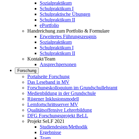
Sozialpraktikum
Schulpraktikum I
Schulpraktische Übungen
Schulpraktikum II
ePortfolio
Handreichung zum Portfolio & Formulare
Erweitertes Führungszeugnis
Sozialpraktikum
Schulpraktikum I
Schulpraktikum II
Kontakt/Team
Ansprechpersonen
Forschung
Portalseite Forschung
Das Leseband in MV
Forschungskolloquium im Grundschullehramt
Medienbildung in der Grundschule
Rügener Inklusionsmodell
Lernfortschrittsserver MV
Qualitätsoffensive Lehrerbildung
DFG Forschungsprojekt BeLL
Projekt SeLF 2021
Studiendesign/Methodik
Ergebnisse
Team