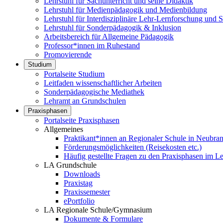
Lehrstuhl für Sachunterricht und seine Didaktik
Lehrstuhl für Medienpädagogik und Medienbildung
Lehrstuhl für Interdisziplinäre Lehr-Lernforschung und
Lehrstuhl für Sonderpädagogik & Inklusion
Arbeitsbereich für Allgemeine Pädagogik
Professor*innen im Ruhestand
Promovierende
Studium
Portalseite Studium
Leitfaden wissenschaftlicher Arbeiten
Sonderpädagogische Mediathek
Lehramt an Grundschulen
Praxisphasen
Portalseite Praxisphasen
Allgemeines
Praktikant*innen an Regionaler Schule in Neubra
Förderungsmöglichkeiten (Reisekosten etc.)
Häufig gestellte Fragen zu den Praxisphasen im L
LA Grundschule
Downloads
Praxistag
Praxissemester
ePortfolio
LA Regionale Schule/Gymnasium
Dokumente & Formulare