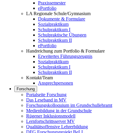
Praxissemester
ePortfolio
LA Regionale Schule/Gymnasium
Dokumente & Formulare
Sozialpraktikum
Schulpraktikum I
Schulpraktische Übungen
Schulpraktikum II
ePortfolio
Handreichung zum Portfolio & Formulare
Erweitertes Führungszeugnis
Sozialpraktikum
Schulpraktikum I
Schulpraktikum II
Kontakt/Team
Ansprechpersonen
Forschung
Portalseite Forschung
Das Leseband in MV
Forschungskolloquium im Grundschullehramt
Medienbildung in der Grundschule
Rügener Inklusionsmodell
Lernfortschrittsserver MV
Qualitätsoffensive Lehrerbildung
DFG Forschungsprojekt BeLL