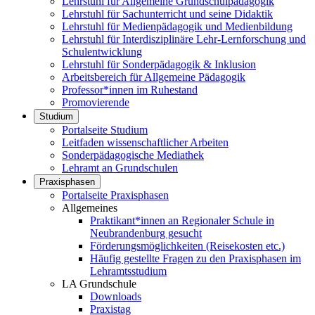
Lehrstuhl für Allgemeine Grundschulpädagogik
Lehrstuhl für Sachunterricht und seine Didaktik
Lehrstuhl für Medienpädagogik und Medienbildung
Lehrstuhl für Interdisziplinäre Lehr-Lernforschung und
Schulentwicklung
Lehrstuhl für Sonderpädagogik & Inklusion
Arbeitsbereich für Allgemeine Pädagogik
Professor*innen im Ruhestand
Promovierende
Studium
Portalseite Studium
Leitfaden wissenschaftlicher Arbeiten
Sonderpädagogische Mediathek
Lehramt an Grundschulen
Praxisphasen
Portalseite Praxisphasen
Allgemeines
Praktikant*innen an Regionaler Schule in
Neubrandenburg gesucht
Förderungsmöglichkeiten (Reisekosten etc.)
Häufig gestellte Fragen zu den Praxisphasen im
Lehramtsstudium
LA Grundschule
Downloads
Praxistag